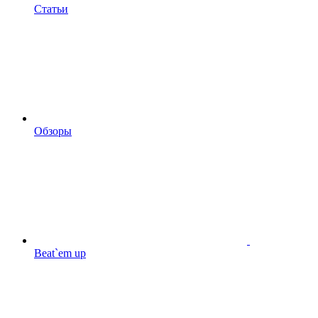
Статьи
Обзоры
Beat`em up