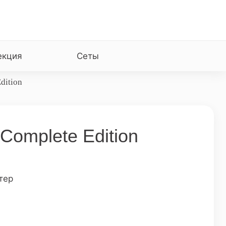
екция
Сеты
dition
 Complete Edition
тер