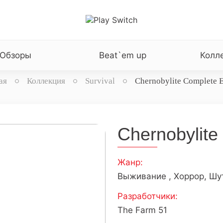
Обзоры
Beat`em up
Колл
ая
Коллекция
Survival
Chernobylite Complete E
Chernobylite
Жанр:
Выживание , Хоррор, Шу
Разработчики:
The Farm 51