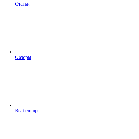
Статьи
Обзоры
Beat`em up