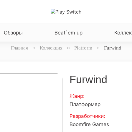
Обзоры
Beat`em up
Коллек
Главная
Коллекция
Platform
Furwind
Furwind
Жанр:
Платформер
Разработчики:
Boomfire Games