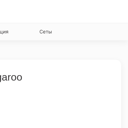
ция
Сеты
garoo