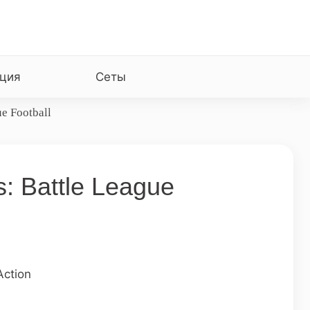
ция
Сеты
ue Football
s: Battle League
ction