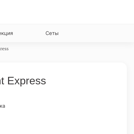
екция
Сеты
ress
ht Express
ика