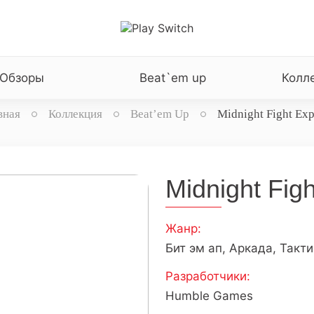
Обзоры
Beat`em up
Колл
вная
Коллекция
Beat’em Up
Midnight Fight Exp
Midnight Fig
Жанр:
Бит эм ап, Аркада, Такт
Разработчики:
Humble Games