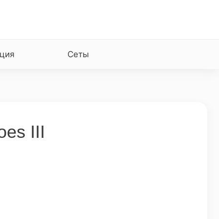
ция
Сеты
es III