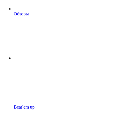
Обзоры
Beat`em up