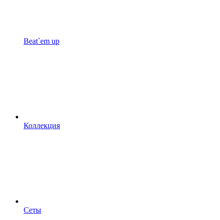
Beat`em up
Коллекция
Сеты