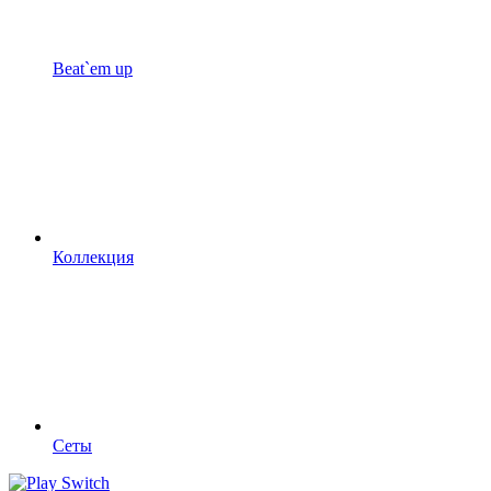
Beat`em up
Коллекция
Сеты