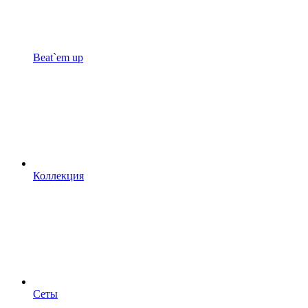
Beat`em up
Коллекция
Сеты