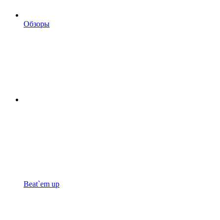
Обзоры
Beat`em up