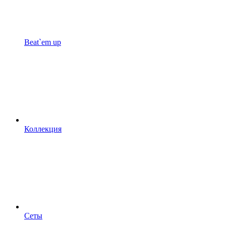
Beat`em up
Коллекция
Сеты