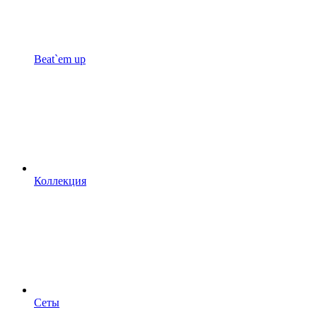
Beat`em up
Коллекция
Сеты