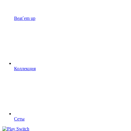
Beat`em up
Коллекция
Сеты