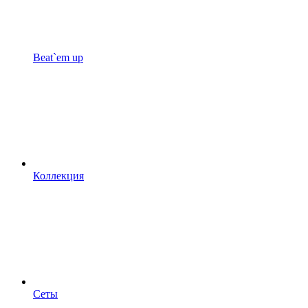
Beat`em up
Коллекция
Сеты