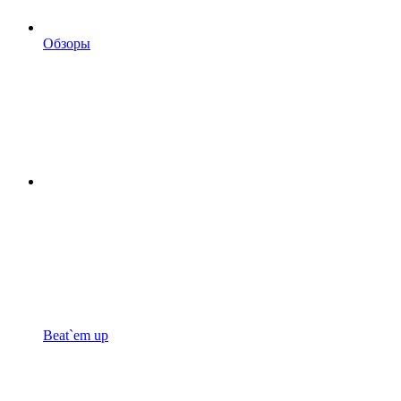
Обзоры
Beat`em up