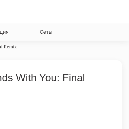
ция
Сеты
al Remix
ds With You: Final