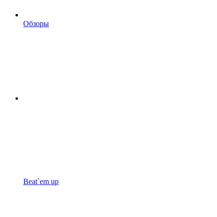
Обзоры
Beat`em up