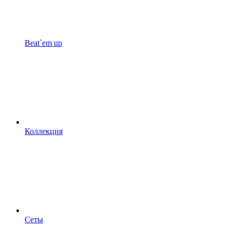
Beat`em up
Коллекция
Сеты