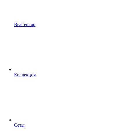
Beat`em up
Коллекция
Сеты