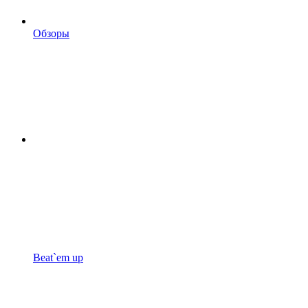
Обзоры
Beat`em up