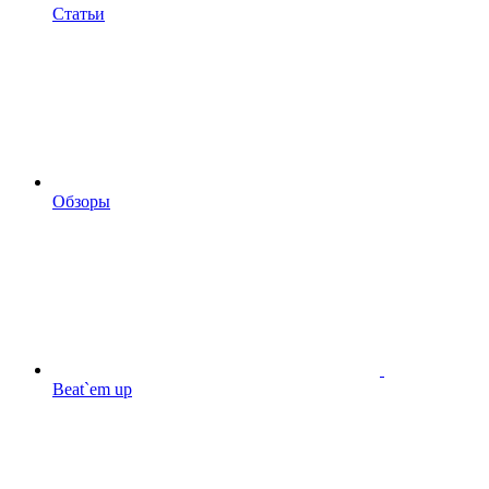
Статьи
Обзоры
Beat`em up